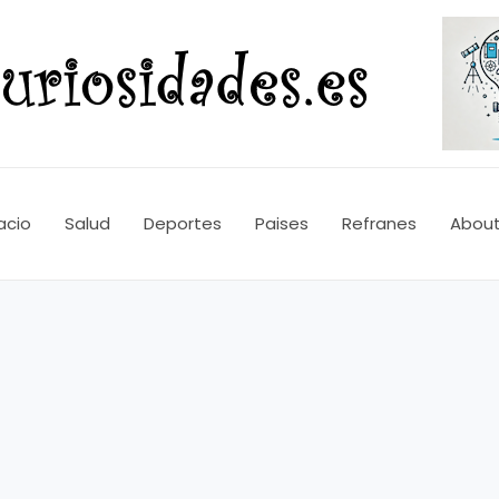
acio
Salud
Deportes
Paises
Refranes
Abou